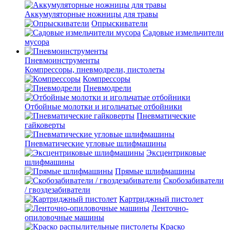
Аккумуляторные ножницы для травы
Опрыскиватели
Садовые измельчители
мусора
Пневмоинструменты
Компрессоры, пневмодрели, пистолеты
Компрессоры
Пневмодрели
Отбойные молотки и игольчатые отбойники
Пневматические
гайковерты
Пневматические угловые шлифмашины
Эксцентриковые
шлифмашины
Прямые шлифмашины
Скобозабиватели
/ гвоздезабиватели
Картриджный пистолет
Ленточно-
опиловочные машины
Краско