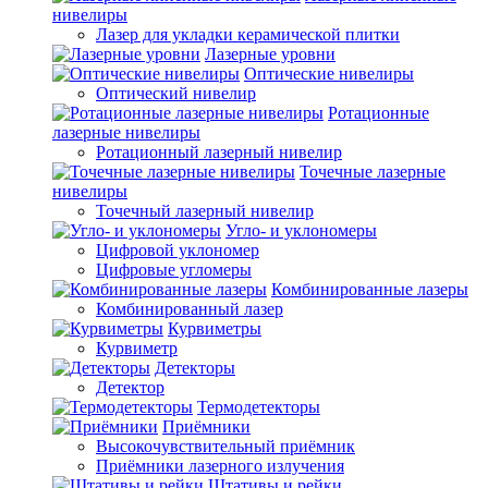
нивелиры
Лазер для укладки керамической плитки
Лазерные уровни
Оптические нивелиры
Оптический нивелир
Ротационные
лазерные нивелиры
Ротационный лазерный нивелир
Точечные лазерные
нивелиры
Точечный лазерный нивелир
Угло- и уклономеры
Цифровой уклономер
Цифровые угломеры
Комбинированные лазеры
Комбинированный лазер
Курвиметры
Курвиметр
Детекторы
Детектор
Термодетекторы
Приёмники
Высокочувствительный приёмник
Приёмники лазерного излучения
Штативы и рейки