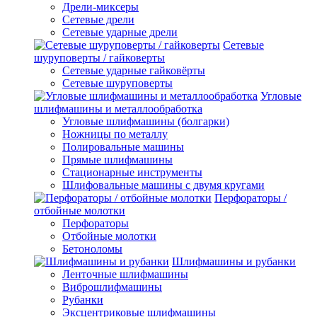
Дрели-миксеры
Сетевые дрели
Сетевые ударные дрели
Сетевые
шуруповерты / гайковерты
Сетевые ударные гайковёрты
Сетевые шуруповерты
Угловые
шлифмашины и металлообработка
Угловые шлифмашины (болгарки)
Ножницы по металлу
Полировальные машины
Прямые шлифмашины
Стационарные инструменты
Шлифовальные машины с двумя кругами
Перфораторы /
отбойные молотки
Перфораторы
Отбойные молотки
Бетоноломы
Шлифмашины и рубанки
Ленточные шлифмашины
Виброшлифмашины
Рубанки
Эксцентриковые шлифмашины