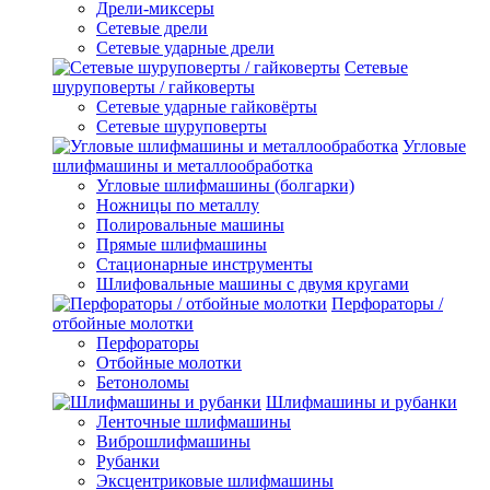
Дрели-миксеры
Сетевые дрели
Сетевые ударные дрели
Сетевые
шуруповерты / гайковерты
Сетевые ударные гайковёрты
Сетевые шуруповерты
Угловые
шлифмашины и металлообработка
Угловые шлифмашины (болгарки)
Ножницы по металлу
Полировальные машины
Прямые шлифмашины
Стационарные инструменты
Шлифовальные машины с двумя кругами
Перфораторы /
отбойные молотки
Перфораторы
Отбойные молотки
Бетоноломы
Шлифмашины и рубанки
Ленточные шлифмашины
Виброшлифмашины
Рубанки
Эксцентриковые шлифмашины