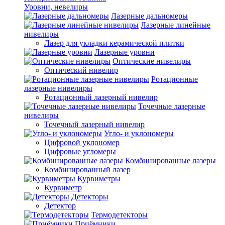
Уровни, невелиры
Лазерные дальномеры
Лазерные линейные
нивелиры
Лазер для укладки керамической плитки
Лазерные уровни
Оптические нивелиры
Оптический нивелир
Ротационные
лазерные нивелиры
Ротационный лазерный нивелир
Точечные лазерные
нивелиры
Точечный лазерный нивелир
Угло- и уклономеры
Цифровой уклономер
Цифровые угломеры
Комбинированные лазеры
Комбинированный лазер
Курвиметры
Курвиметр
Детекторы
Детектор
Термодетекторы
Приёмники