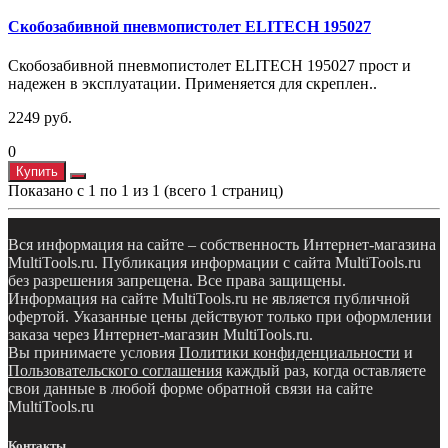
Скобозабивной пневмопистолет ELITECH 195027
Скобозабивной пневмопистолет ELITECH 195027 прост и
надежен в эксплуатации. Применяется для скреплен..
2249 руб.
0
Купить
Показано с 1 по 1 из 1 (всего 1 страниц)
Вся информация на сайте – собственность Интернет-магазина
MultiTools.ru. Публикация информации с сайта MultiTools.ru
без разрешения запрещена. Все права защищены.
Информация на сайте MultiTools.ru не является публичной
офертой. Указанные цены действуют только при оформлении
заказа через Интернет-магазин MultiTools.ru.
Вы принимаете условия
Политики конфиденциальности
и
Пользовательского соглашения
каждый раз, когда оставляете
свои данные в любой форме обратной связи на сайте
MultiTools.ru
Контакты