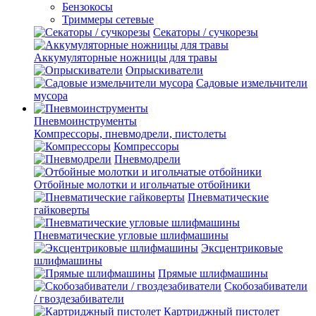
Бензокосы
Триммеры сетевые
Секаторы / сучкорезы
Аккумуляторные ножницы для травы
Опрыскиватели
Садовые измельчители
мусора
Пневмоинструменты
Компрессоры, пневмодрели, пистолеты
Компрессоры
Пневмодрели
Отбойные молотки и игольчатые отбойники
Пневматические
гайковерты
Пневматические угловые шлифмашины
Эксцентриковые
шлифмашины
Прямые шлифмашины
Скобозабиватели
/ гвоздезабиватели
Картриджный пистолет