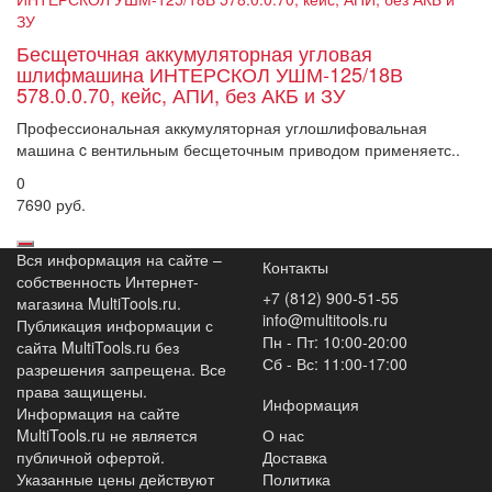
Бесщеточная аккумуляторная угловая
шлифмашина ИНТЕРСКОЛ УШМ-125/18В
578.0.0.70, кейс, АПИ, без АКБ и ЗУ
Профессиональная аккумуляторная углошлифовальная
машина c вентильным бесщеточным приводом применяетс..
0
7690 руб.
Вся информация на сайте –
Контакты
собственность Интернет-
+7 (812) 900-51-55
магазина MultiTools.ru.
info@multitools.ru
Публикация информации с
Пн - Пт: 10:00-20:00
сайта MultiTools.ru без
Сб - Вс: 11:00-17:00
разрешения запрещена. Все
права защищены.
Информация
Информация на сайте
MultiTools.ru не является
О нас
публичной офертой.
Доставка
Указанные цены действуют
Политика