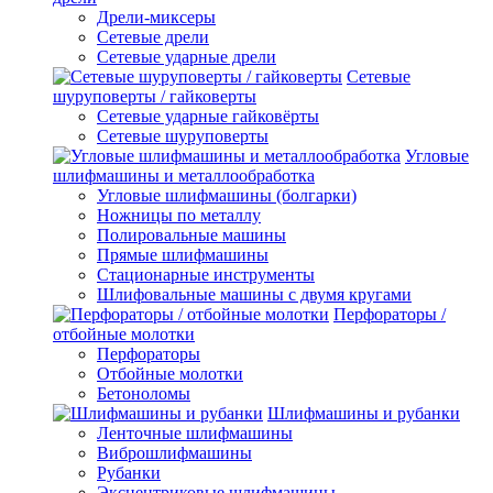
Дрели-миксеры
Сетевые дрели
Сетевые ударные дрели
Сетевые
шуруповерты / гайковерты
Сетевые ударные гайковёрты
Сетевые шуруповерты
Угловые
шлифмашины и металлообработка
Угловые шлифмашины (болгарки)
Ножницы по металлу
Полировальные машины
Прямые шлифмашины
Стационарные инструменты
Шлифовальные машины с двумя кругами
Перфораторы /
отбойные молотки
Перфораторы
Отбойные молотки
Бетоноломы
Шлифмашины и рубанки
Ленточные шлифмашины
Виброшлифмашины
Рубанки
Эксцентриковые шлифмашины