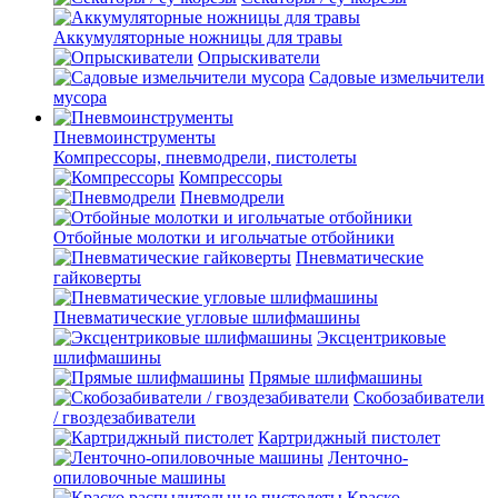
Аккумуляторные ножницы для травы
Опрыскиватели
Садовые измельчители
мусора
Пневмоинструменты
Компрессоры, пневмодрели, пистолеты
Компрессоры
Пневмодрели
Отбойные молотки и игольчатые отбойники
Пневматические
гайковерты
Пневматические угловые шлифмашины
Эксцентриковые
шлифмашины
Прямые шлифмашины
Скобозабиватели
/ гвоздезабиватели
Картриджный пистолет
Ленточно-
опиловочные машины
Краско