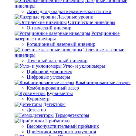
Лазерные линейные
нивелиры
Лазер для укладки керамической плитки
Лазерные уровни
Оптические нивелиры
Оптический нивелир
Ротационные
лазерные нивелиры
Ротационный лазерный нивелир
Точечные лазерные
нивелиры
Точечный лазерный нивелир
Угло- и уклономеры
Цифровой уклономер
Цифровые угломеры
Комбинированные лазеры
Комбинированный лазер
Курвиметры
Курвиметр
Детекторы
Детектор
Термодетекторы
Приёмники
Высокочувствительный приёмник
Приёмники лазерного излучения