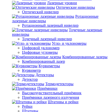
Лазерные уровни
Оптические нивелиры
Оптический нивелир
Ротационные
лазерные нивелиры
Ротационный лазерный нивелир
Точечные лазерные
нивелиры
Точечный лазерный нивелир
Угло- и уклономеры
Цифровой уклономер
Цифровые угломеры
Комбинированные лазеры
Комбинированный лазер
Курвиметры
Курвиметр
Детекторы
Детектор
Термодетекторы
Приёмники
Высокочувствительный приёмник
Приёмники лазерного излучения
Штативы и рейки
Рейки
Штативы