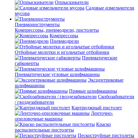
Опрыскиватели
Садовые измельчители
мусора
Пневмоинструменты
Компрессоры, пневмодрели, пистолеты
Компрессоры
Пневмодрели
Отбойные молотки и игольчатые отбойники
Пневматические
гайковерты
Пневматические угловые шлифмашины
Эксцентриковые
шлифмашины
Прямые шлифмашины
Скобозабиватели
/ гвоздезабиватели
Картриджный пистолет
Ленточно-
опиловочные машины
Краско
распылительные пистолеты
Пескоструйные пистолеты