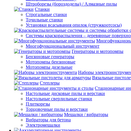
Штроборезы (бороздоделы) / Алмазные пилы
Станки
Строгальные станки
Точильные станки
Установки всасывания опилок (стружкоотсосы)
Системы краскораспыления – деревянные поверхно
Многофункциона
Многофункциональный инструмент
Генераторы и мотопомпы
Бензиновые генераторы
Мотопомпы бензиновые
Мотопомпы дизельные
Наборы электроинструме
Вязальные пистоле
Степлеры
Стационарные ин
Настольные дисковые пилы и верстаки
Настольные сверлильные станки
Плиткорезы
Торцовочные пилы и верстаки
Мешалки / вибраторы
Вибраторы для бетона
Электромешалки