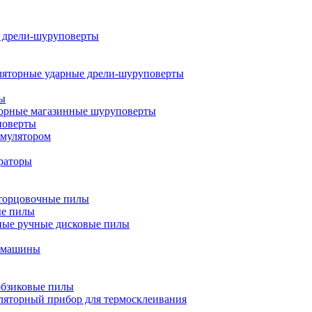
 дрели-шуруповерты
яторные ударные дрели-шуруповерты
ты
орные магазинные шуруповерты
поверты
умулятором
раторы
торцовочные пилы
ые пилы
ные ручные дисковые пилы
фмашины
обзиковые пилы
яторный прибор для термосклеивания