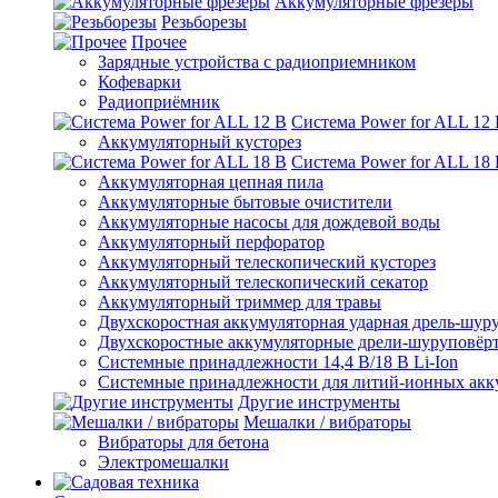
Аккумуляторные фрезеры
Резьборезы
Прочее
Зарядные устройства с радиоприемником
Кофеварки
Радиоприёмник
Система Power for ALL 12
Аккумуляторный кусторез
Система Power for ALL 18
Аккумуляторная цепная пила
Аккумуляторные бытовые очистители
Аккумуляторные насосы для дождевой воды
Аккумуляторный перфоратор
Аккумуляторный телескопический кусторез
Аккумуляторный телескопический секатор
Аккумуляторный триммер для травы
Двухскоростная аккумуляторная ударная дрель-шур
Двухскоростные аккумуляторные дрели-шуруповёр
Системные принадлежности 14,4 В/18 В Li-Ion
Системные принадлежности для литий-ионных акк
Другие инструменты
Мешалки / вибраторы
Вибраторы для бетона
Электромешалки