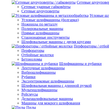
Сетевые шуруповер
Сетевые ударные гайковёрты
Сетевые шуруповерты
Угловые ш
Угловые шлифмашины (болгарки)
Ножницы по металлу
Полировальные машины
Прямые шлифмашины
Стационарные инструменты
Шлифовальные машины с двумя кругами
Перфораторы / отбо
Перфораторы
Отбойные молотки
Бетоноломы
Шлифмашины и рубанки
Ленточные шлифмашины
Виброшлифмашины
Рубанки
Эксцентриковые шлифмашины
Шлифовальная машина с длинной ручкой
Мультишлифмашины
Рейсмусы
Дельташлифовальные машины
Машины для мокрого шлифования
Пилы