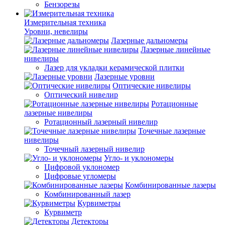
Бензорезы
Измерительная техника
Уровни, невелиры
Лазерные дальномеры
Лазерные линейные
нивелиры
Лазер для укладки керамической плитки
Лазерные уровни
Оптические нивелиры
Оптический нивелир
Ротационные
лазерные нивелиры
Ротационный лазерный нивелир
Точечные лазерные
нивелиры
Точечный лазерный нивелир
Угло- и уклономеры
Цифровой уклономер
Цифровые угломеры
Комбинированные лазеры
Комбинированный лазер
Курвиметры
Курвиметр
Детекторы