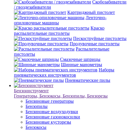
Скобозабиватели
/ гвоздезабиватели
Картриджный пистолет
Ленточно-
опиловочные машины
Краско
распылительные пистолеты
Пескоструйные пистолеты
Продувочные пистолеты
Распылительные
пистолеты
Смазочные шприцы
Шинные манометры
Наборы
пневматических инструментов
Пневматические пилы
Бензоинструмент
Генераторы, Бензокосы, Бензопилы, Бензорезы
Бензиновые генераторы
Бензопилы
Бензиновые воздуходувки
Бензиновые газонокосилки
Бензиновые кусторезы
Бензокосы