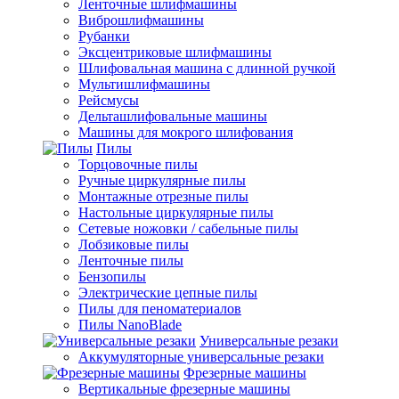
Ленточные шлифмашины
Виброшлифмашины
Рубанки
Эксцентриковые шлифмашины
Шлифовальная машина с длинной ручкой
Мультишлифмашины
Рейсмусы
Дельташлифовальные машины
Машины для мокрого шлифования
Пилы
Торцовочные пилы
Ручные циркулярные пилы
Монтажные отрезные пилы
Настольные циркулярные пилы
Сетевые ножовки / сабельные пилы
Лобзиковые пилы
Ленточные пилы
Бензопилы
Электрические цепные пилы
Пилы для пеноматериалов
Пилы NanoBlade
Универсальные резаки
Аккумуляторные универсальные резаки
Фрезерные машины
Вертикальные фрезерные машины