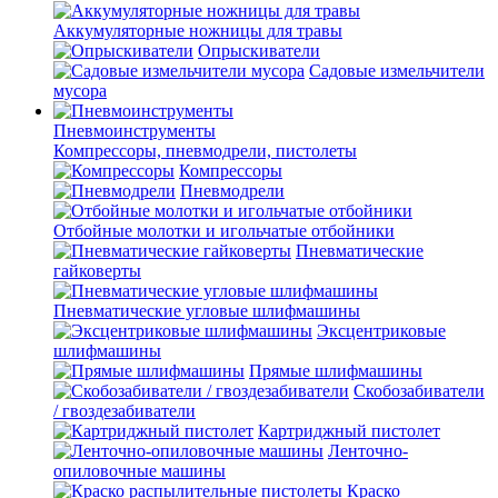
Аккумуляторные ножницы для травы
Опрыскиватели
Садовые измельчители
мусора
Пневмоинструменты
Компрессоры, пневмодрели, пистолеты
Компрессоры
Пневмодрели
Отбойные молотки и игольчатые отбойники
Пневматические
гайковерты
Пневматические угловые шлифмашины
Эксцентриковые
шлифмашины
Прямые шлифмашины
Скобозабиватели
/ гвоздезабиватели
Картриджный пистолет
Ленточно-
опиловочные машины
Краско