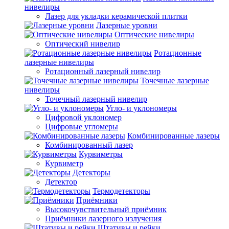
нивелиры
Лазер для укладки керамической плитки
Лазерные уровни
Оптические нивелиры
Оптический нивелир
Ротационные
лазерные нивелиры
Ротационный лазерный нивелир
Точечные лазерные
нивелиры
Точечный лазерный нивелир
Угло- и уклономеры
Цифровой уклономер
Цифровые угломеры
Комбинированные лазеры
Комбинированный лазер
Курвиметры
Курвиметр
Детекторы
Детектор
Термодетекторы
Приёмники
Высокочувствительный приёмник
Приёмники лазерного излучения
Штативы и рейки