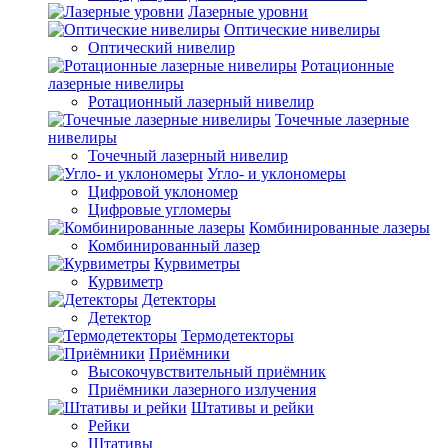
Лазерные уровни
Оптические нивелиры
Оптический нивелир
Ротационные
лазерные нивелиры
Ротационный лазерный нивелир
Точечные лазерные
нивелиры
Точечный лазерный нивелир
Угло- и уклономеры
Цифровой уклономер
Цифровые угломеры
Комбинированные лазеры
Комбинированный лазер
Курвиметры
Курвиметр
Детекторы
Детектор
Термодетекторы
Приёмники
Высокочувствительный приёмник
Приёмники лазерного излучения
Штативы и рейки
Рейки
Штативы