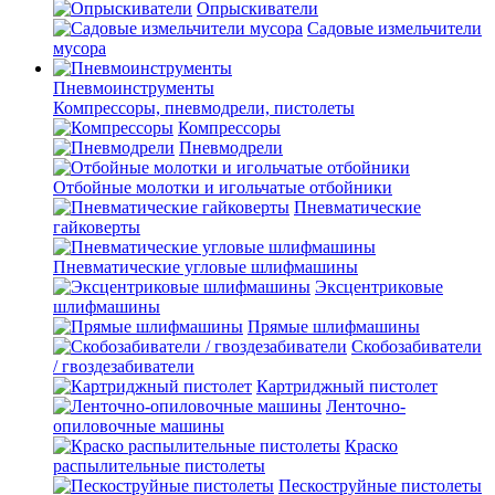
Опрыскиватели
Садовые измельчители
мусора
Пневмоинструменты
Компрессоры, пневмодрели, пистолеты
Компрессоры
Пневмодрели
Отбойные молотки и игольчатые отбойники
Пневматические
гайковерты
Пневматические угловые шлифмашины
Эксцентриковые
шлифмашины
Прямые шлифмашины
Скобозабиватели
/ гвоздезабиватели
Картриджный пистолет
Ленточно-
опиловочные машины
Краско
распылительные пистолеты
Пескоструйные пистолеты