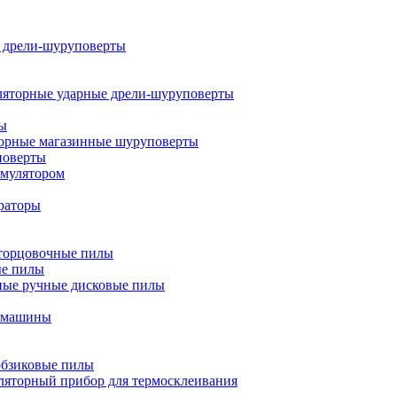
 дрели-шуруповерты
яторные ударные дрели-шуруповерты
ты
орные магазинные шуруповерты
поверты
умулятором
раторы
торцовочные пилы
ые пилы
ные ручные дисковые пилы
фмашины
обзиковые пилы
яторный прибор для термосклеивания