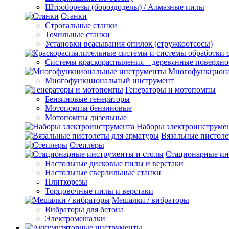
Штроборезы (бороздоделы) / Алмазные пилы
Станки
Строгальные станки
Точильные станки
Установки всасывания опилок (стружкоотсосы)
Системы краскораспыления – деревянные поверхно
Многофункциона
Многофункциональный инструмент
Генераторы и мотопомпы
Бензиновые генераторы
Мотопомпы бензиновые
Мотопомпы дизельные
Наборы электроинструме
Вязальные пистоле
Степлеры
Стационарные ин
Настольные дисковые пилы и верстаки
Настольные сверлильные станки
Плиткорезы
Торцовочные пилы и верстаки
Мешалки / вибраторы
Вибраторы для бетона
Электромешалки