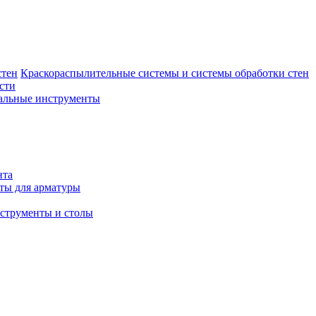
Краскораспылительные системы и системы обработки стен
сти
льные инструменты
нта
ты для арматуры
струменты и столы