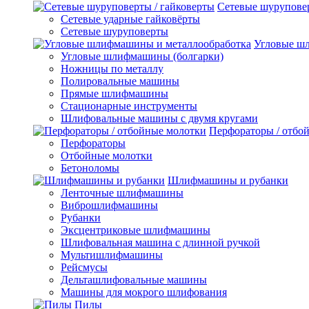
Сетевые шуруповер
Сетевые ударные гайковёрты
Сетевые шуруповерты
Угловые ш
Угловые шлифмашины (болгарки)
Ножницы по металлу
Полировальные машины
Прямые шлифмашины
Стационарные инструменты
Шлифовальные машины с двумя кругами
Перфораторы / отбо
Перфораторы
Отбойные молотки
Бетоноломы
Шлифмашины и рубанки
Ленточные шлифмашины
Виброшлифмашины
Рубанки
Эксцентриковые шлифмашины
Шлифовальная машина с длинной ручкой
Мультишлифмашины
Рейсмусы
Дельташлифовальные машины
Машины для мокрого шлифования
Пилы