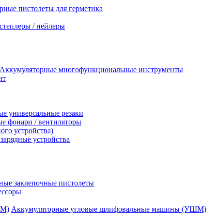
рные пистолеты для герметика
степлеры / нейлеры
Аккумуляторные многофункциональные инструменты
нт
е универсальные резаки
е фонари / вентиляторы
ого устройства)
зарядные устройства
ные заклепочные пистолеты
ессоры
Аккумуляторные угловые шлифовальные машины (УШМ)