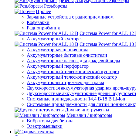
Аккумуляторные фрезеры
Резьборезы
Прочее
Зарядные устройства с радиоприемником
Кофеварки
Радиоприёмник
Система Power for ALL 12
Аккумуляторный кусторез
Система Power for ALL 18
Аккумуляторная цепная пила
Аккумуляторные бытовые очистители
Аккумуляторные насосы для дождевой воды
Аккумуляторный перфоратор
Аккумуляторный телескопический кусторез
Аккумуляторный телескопический секатор
Аккумуляторный триммер для травы
Двухскоростная аккумуляторная ударная дрель-шур
Двухскоростные аккумуляторные дрели-шуруповёр
Системные принадлежности 14,4 В/18 В Li-Ion
Системные принадлежности для литий-ионных акк
Другие инструменты
Мешалки / вибраторы
Вибраторы для бетона
Электромешалки