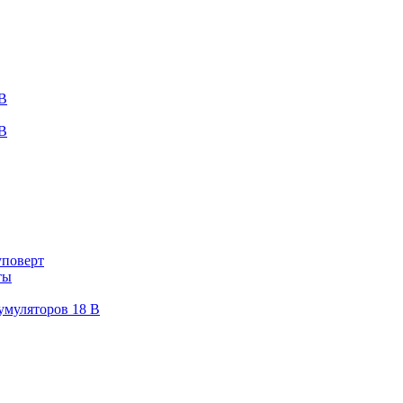
 В
 В
уповерт
ты
умуляторов 18 В