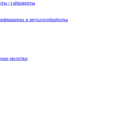
ты / гайковерты
лифмашины и металлообработка
йные молотки