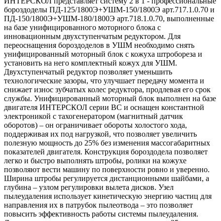
ИНТЕРСКОЛ представляет систему 2 в 1 - профессиональные
бороздоделы ПД-125/1800Э+УШМ-150/1800Э арт.717.1.0.70 и
ПД-150/1800Э+УШМ-180/1800Э арт.718.1.0.70, выполненные
на базе унифицированного моторного блока с
инновационным двухступенчатым редуктором. Для
переоснащения бороздоделов в УШМ необходимо снять
унифицированный моторный блок с кожуха штробореза и
установить на него комплектный кожух для УШМ.
Двухступенчатый редуктор позволяет уменьшить
технологические зазоры, что улучшает передачу момента и
снижает износ зубчатых колес редуктора, продлевая его срок
службы. Унифицированный моторный блок выполнен на базе
двигателя ИНТЕРСКОЛ серии ВС и оснащен константной
электроникой с тахогенератором (магнитный датчик
оборотов) – он ограничивает обороты холостого хода,
поддерживая их под нагрузкой, что позволяет увеличить
полезную мощность до 25% без изменения массогабаритных
показателей двигателя. Конструкция бороздодела позволяет
легко и быстро выполнять штробы, ролики на кожухе
позволяют вести машину по поверхности ровно и уверенно.
Ширина штробы регулируется дистанционными шайбами, а
глубина – узлом регулировки вылета дисков. Узел
пылеудаления использует кинетическую энергию частиц для
направления их в патрубок пылеотвода – это позволяет
повысить эффективность работы системы пылеудаления.