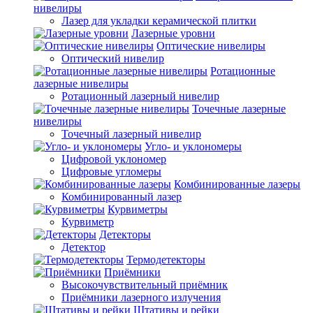
нивелиры
Лазер для укладки керамической плитки
Лазерные уровни
Оптические нивелиры
Оптический нивелир
Ротационные
лазерные нивелиры
Ротационный лазерный нивелир
Точечные лазерные
нивелиры
Точечный лазерный нивелир
Угло- и уклономеры
Цифровой уклономер
Цифровые угломеры
Комбинированные лазеры
Комбинированный лазер
Курвиметры
Курвиметр
Детекторы
Детектор
Термодетекторы
Приёмники
Высокочувствительный приёмник
Приёмники лазерного излучения
Штативы и рейки