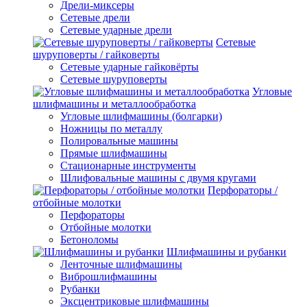
Дрели-миксеры
Сетевые дрели
Сетевые ударные дрели
Сетевые
шуруповерты / гайковерты
Сетевые ударные гайковёрты
Сетевые шуруповерты
Угловые
шлифмашины и металлообработка
Угловые шлифмашины (болгарки)
Ножницы по металлу
Полировальные машины
Прямые шлифмашины
Стационарные инструменты
Шлифовальные машины с двумя кругами
Перфораторы /
отбойные молотки
Перфораторы
Отбойные молотки
Бетоноломы
Шлифмашины и рубанки
Ленточные шлифмашины
Виброшлифмашины
Рубанки
Эксцентриковые шлифмашины