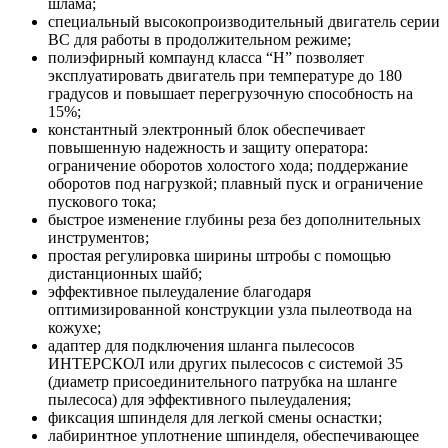
шлама;
специальный высокопроизводительный двигатель серии
ВС для работы в продолжительном режиме;
полиэфирный компаунд класса “H” позволяет
эксплуатировать двигатель при температуре до 180
градусов и повышает перегрузочную способность на
15%;
константный электронный блок обеспечивает
повышенную надежность и защиту оператора:
ограничение оборотов холостого хода; поддержание
оборотов под нагрузкой; плавный пуск и ограничение
пускового тока;
быстрое изменение глубины реза без дополнительных
инструментов;
простая регулировка ширины штробы с помощью
дистанционных шайб;
эффективное пылеудаление благодаря
оптимизированной конструкции узла пылеотвода на
кожухе;
адаптер для подключения шланга пылесосов
ИНТЕРСКОЛ или других пылесосов с системой 35
(диаметр присоединительного патрубка на шланге
пылесоса) для эффективного пылеудаления;
фиксация шпинделя для легкой смены оснастки;
лабиринтное уплотнение шпинделя, обеспечивающее