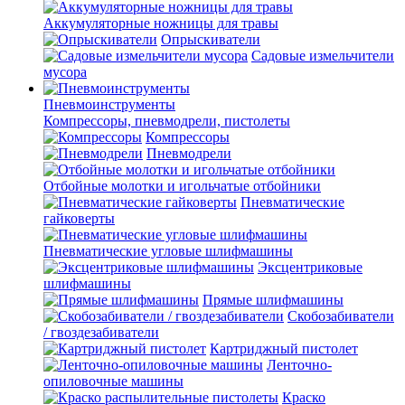
Аккумуляторные ножницы для травы
Опрыскиватели
Садовые измельчители
мусора
Пневмоинструменты
Компрессоры, пневмодрели, пистолеты
Компрессоры
Пневмодрели
Отбойные молотки и игольчатые отбойники
Пневматические
гайковерты
Пневматические угловые шлифмашины
Эксцентриковые
шлифмашины
Прямые шлифмашины
Скобозабиватели
/ гвоздезабиватели
Картриджный пистолет
Ленточно-
опиловочные машины
Краско